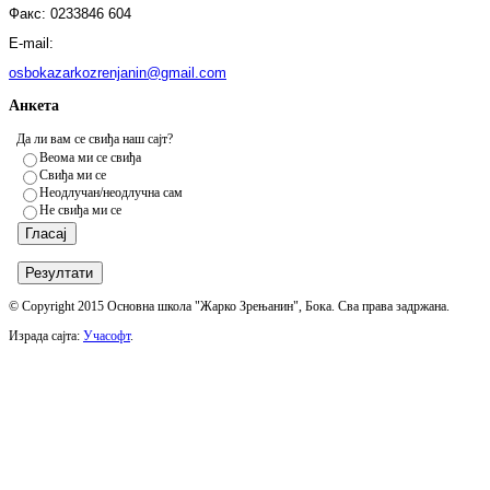
Факс:
0233846 604
E-mail:
osbokazarkozrenjanin@gmail.com
Анкета
Да ли вам се свиђа наш сајт?
Веома ми се свиђа
Свиђа ми се
Неодлучан/неодлучна сам
Не свиђа ми се
© Copyright 2015 Основна школа "Жарко Зрењанин", Бока. Сва права задржана.
Израда сајта:
Учасофт
.