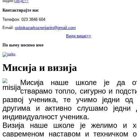
Видите
ОВДЕ>>
Контактирајте нас
Телефон: 023 3846 604
Email:
osbokazarkozrenjanin@gmail.com
Види више>>
По њему носимо име
Мисија и визија
Мисија наше школе је да от
стварамо топло, сигурно и подст
развој ученика, те учимо једни од
другима и активно слушамо једни 
индивидуалност ученика.
Визија наше школе је желимо и х
савременом наставом и техничком 