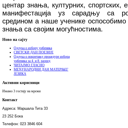
центар знања, културних, спортских, 
манифестација уз сарадњу са р
средином а наше ученике оспособимо 
знања са својим могућностима.
Ново на сајту
Одлука о избору уџбеника
СВЕТСКИ ДАН ПОЕЗИЈЕ
Одлука о покретању процедуре избора
уџбеника за 4. и 8. разред
ЧИТАЈМО ГЛАСНО
МЕЂУНАРОДНИ ДАН МАТЕРЊЕГ
ЈЕЗИКА
Активни корисници
Имамо 3 гостију на мрежи
Контакт
Адреса: Маршала Тита 33
23 252 Бока
Телефон: 023 3846 604