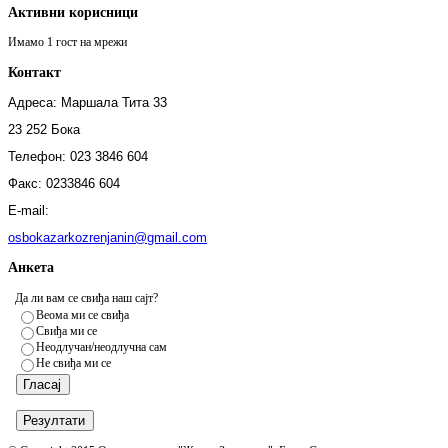
Активни корисници
Имамо 1 гост на мрежи
Контакт
Адреса: Маршала Тита 33
23 252 Бока
Телефон: 023 3846 604
Факс:
0233846 604
E-mail:
osbokazarkozrenjanin@gmail.com
Анкета
Да ли вам се свиђа наш сајт?
Веома ми се свиђа
Свиђа ми се
Неодлучан/неодлучна сам
Не свиђа ми се