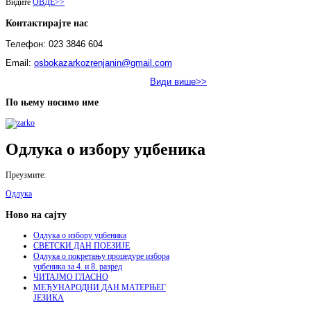
Видите
ОВДЕ>>
Контактирајте нас
Телефон: 023 3846 604
Email:
osbokazarkozrenjanin@gmail.com
Види више>>
По њему носимо име
Одлука о избору уџбеника
Преузмит
Одлука
Ново на сајту
Одлука о избору уџбеника
СВЕТСКИ ДАН ПОЕЗИЈЕ
Одлука о покретању процедуре избора
уџбеника за 4. и 8. разред
ЧИТАЈМО ГЛАСНО
МЕЂУНАРОДНИ ДАН МАТЕРЊЕГ
ЈЕЗИКА