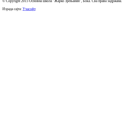
© Copyright 2015 Основна школа "Жарко Зрењанин", Бока. Сва права задржана.
Израда сајта:
Учасофт
.