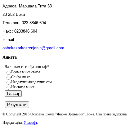
Адреса: Маршала Тита 33
23 252 Бока
Телефон: 023 3846 604
Факс:
0233846 604
E-mail:
osbokazarkozrenjanin@gmail.com
Анкета
Да ли вам се свиђа наш сајт?
Веома ми се свиђа
Свиђа ми се
Неодлучан/неодлучна сам
Не свиђа ми се
© Copyright 2015 Основна школа "Жарко Зрењанин", Бока. Сва права задржана.
Израда сајта:
Учасофт
.