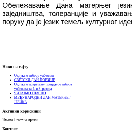
Обележавање Дана матерњег јези
заједништва, толеранције и уважавањ
поруку да је језик темељ културног иде
Ново на сајту
Одлука о избору уџбеника
СВЕТСКИ ДАН ПОЕЗИЈЕ
Одлука о покретању процедуре избора
уџбеника за 4. и 8. разред
ЧИТАЈМО ГЛАСНО
МЕЂУНАРОДНИ ДАН МАТЕРЊЕГ
ЈЕЗИКА
Активни корисници
Имамо 1 гост на мрежи
Контакт