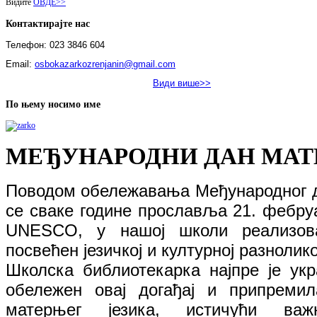
Видите
ОВДЕ>>
Контактирајте нас
Телефон: 023 3846 604
Email:
osbokazarkozrenjanin@gmail.com
Види више>>
По њему носимо име
МЕЂУНАРОДНИ ДАН МАТ
Поводом обележавања Међународног да
се сваке године прославља 21. фебр
UNESCO, у нашој школи реализова
посвећен језичкој и културној разнолик
Школска библиотекарка најпре је укр
обележен овај догађај и припремил
матерњег језика, истичући важ