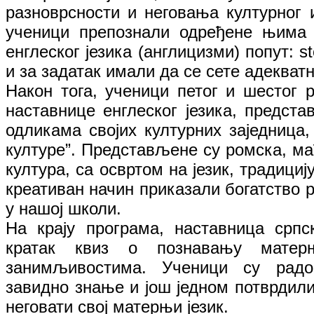
разноврсности и неговања културног и
ученици препознали одређене њима 
енглеског језика (англицизми) попут: stor
и за задатак имали да се сете адекватн
Након тога, ученици петог и шестог 
наставнице енглеског језика, предста
одликама својих културних заједница,
културе”. Представљене су ромска, ма
култура, са освртом на језик, традициј
креативан начин приказали богатство р
у нашој школи.
На крају програма, наставница српс
кратак квиз о познавању матер
занимљивостима. Ученици су радо
завидно знање и још једном потврдили
неговати свој матерњи језик.