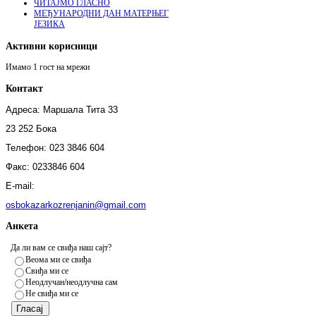
ЧИТАЈМО ГЛАСНО
МЕЂУНАРОДНИ ДАН МАТЕРЊЕГ
ЈЕЗИКА
Активни корисници
Имамо 1 гост на мрежи
Контакт
Адреса: Маршала Тита 33
23 252 Бока
Телефон: 023 3846 604
Факс:
0233846 604
E-mail:
osbokazarkozrenjanin@gmail.com
Анкета
Да ли вам се свиђа наш сајт?
Веома ми се свиђа
Свиђа ми се
Неодлучан/неодлучна сам
Не свиђа ми се