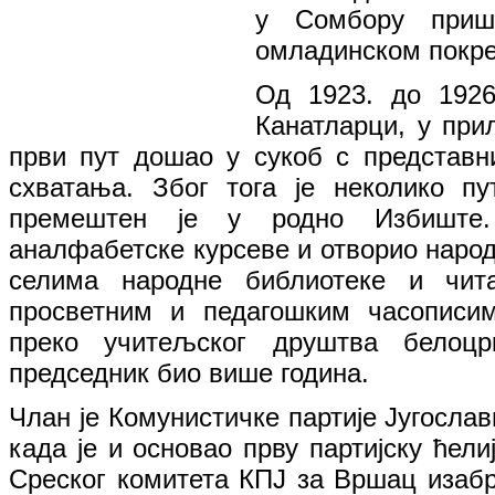
у Сомбору приш
омладинском покре
Од 1923. до 1926
Канатларци, у прил
први пут дошао у сукоб с представн
схватања. Због тога је неколико пу
премештен је у родно Избиште.
аналфабетске курсеве и отворио народ
селима народне библиотеке и чит
просветним и педагошким часописим
преко учитељског друштва белоцрк
председник био више година.
Члан је Комунистичке партије Југослави
када је и основао прву партијску ћели
Среског комитета КПЈ за Вршац изабра