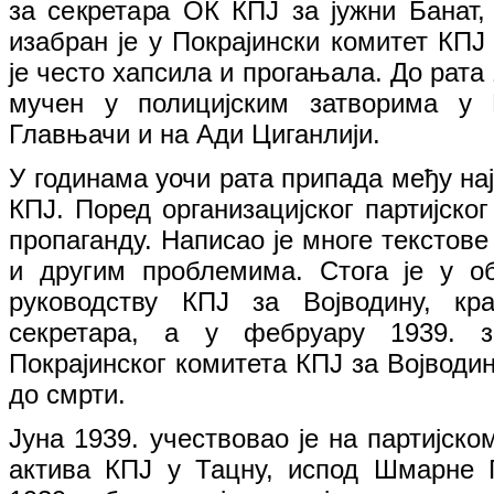
за секретара ОК КПЈ за јужни Банат,
изабран је у Покрајински комитет КПЈ 
је често хапсила и прогањала. До рата 
мучен у полицијским затворима у П
Главњачи и на Ади Циганлији.
У годинама уочи рата припада међу на
КПЈ. Поред организацијског партијског
пропаганду. Написао је многе текстов
и другим проблемима. Стога је у 
руководству КПЈ за Војводину, кр
секретара, а у фебруару 1939. з
Покрајинског комитета КПЈ за Војводин
до смрти.
Јуна 1939. учествовао је на партијск
актива КПЈ у Тацну, испод Шмарне Г