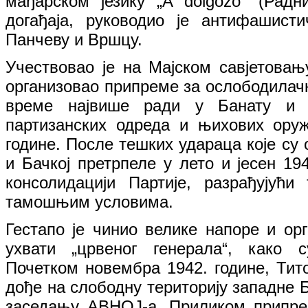
мађарском језику „A dolgozó“ (Радн
догађаја, руководио је антифашист
Панчеву и Вршцу.
Учествовао је на Мајском савјетовањ
организовао припреме за ослободилачк
време највише ради у Банату и и
партизанских одреда и њихових оруж
године. После тешких удараца које су 
и Бачкој претрпеле у лето и јесен 1
консолидацији Партије, разрађујући
тамошњим условима.
Гестапо је чинио велике напоре и орг
ухвати „црвеног генерала“, како 
Почетком новембра 1942. године, Тит
дође на слободну територију западне 
заседању АВНОЈ-а. Приликом припре