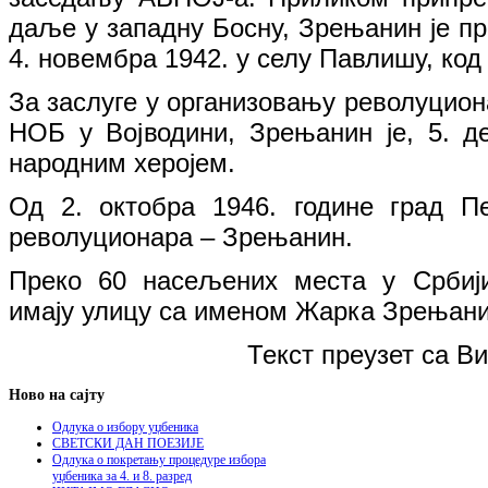
даље у западну Босну, Зрењанин је про
4. новембра 1942. у селу Павлишу, код
За заслуге у организовању револуцион
НОБ у Војводини, Зрењанин је, 5. д
народним херојем.
Од 2. октобра 1946. године град П
револуционара – Зрењанин.
Преко 60 насељених места у Србији
имају улицу са именом Жарка Зрењани
Текст преузет са Ви
Ново на сајту
Одлука о избору уџбеника
СВЕТСКИ ДАН ПОЕЗИЈЕ
Одлука о покретању процедуре избора
уџбеника за 4. и 8. разред