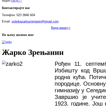
Видите
ОВДЕ>>
Контактирајте нас
Телефон: 023 3846 604
Email:
osbokazarkozrenjanin@gmail.com
Види више>>
По њему носимо име
Жарко Зрењанин
Рођен 11. септем
Избишту код Вршц
родна кућа. Поти
породице. Основну
гимназију у Сегеди
Завршио је учит
1923. године. Још