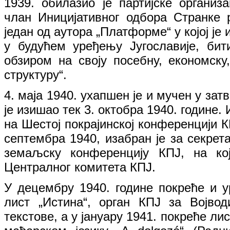
1939. обилазио је партијске организа
члан Иницијативног одбора Странке 
један од аутора „Платформе“ у којој је 
у будућем уређењу Југославије, бит
обзиром на своју посебну, економску
структуру“.
4. маја 1940. ухапшен је и мучен у затв
је изишао тек 3. октобра 1940. године. 
на Шестој покрајинској конференцији К
септембра 1940, изабран је за секрет
земаљску конференцију КПЈ, на кој
Централног комитета КПЈ.
У децембру 1940. године покреће и ур
лист „Истина“, орган КПЈ за Војво
текстове, а у јануару 1941. покреће лис