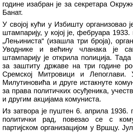
године изабран је за секретара Окруж
Банат.
У својој кући у Избишту организовао ј
штампарију, у којој је, фебруара 1933
„Лењиниста“ (изашла три броја), орга
Уводнике и већину чланака је са
штампарију је открила полиција. Тада
за заштиту државе на три године роб
Сремској Митровици и Лепоглави.
Милутиновића и друге истакнуте кому
за права политичких осуђеника, учеств
и другим акцијама комуниста.
Из затвора је пуштен 6. априла 1936. 
политички рад, повезао се с ком
партијском организацијом у Вршцу. Јул